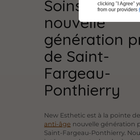
Soins anti-â
clicking "I Agree" 
from our providers
nouvelle
génération p
de Saint-
Fargeau-
Ponthierry
New Esthetic est à la pointe d
anti-âge
nouvelle génération 
Saint-Fargeau-Ponthierry. No