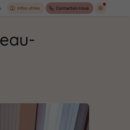
s
Infos utiles
Contactez-nous
geau-