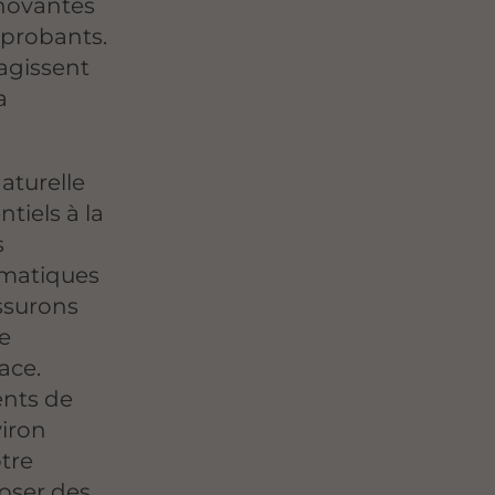
nnovantes
 probants.
agissent
a
naturelle
ntiels à la
s
ématiques
ssurons
e
ace.
ents de
iron
otre
oser des