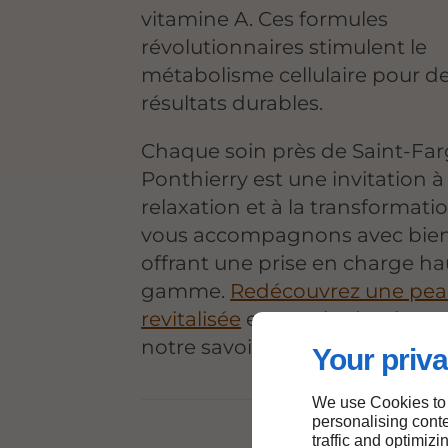
vitamine A. Ces formules
révolutionnaires stimulent le
métabolisme cellulaire pour d
résultats durables.
Chaque soin près de Saint-Fa
Ponthierry est une invitation à 
relaxation et à la transformati
vous accompagnons avec bienv
offrant une prise en charge ha
gamme.
Redécouvrez une pe
revitalisée
et un teint lumineux
notre savoir-faire unique.
Your priva
We use Cookies to
personalising conte
traffic and optimizi