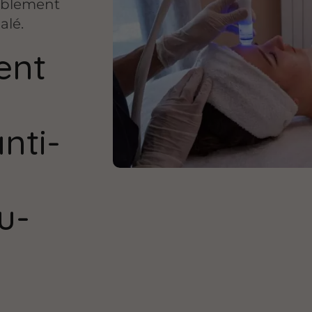
siblement
alé.
ent
nti-
u-