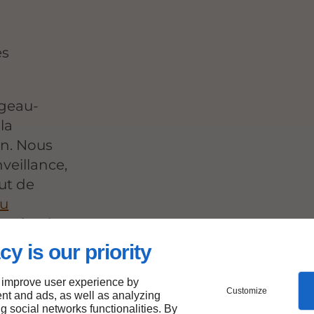
es
rgeau-
la
on. Nous
eillance,
ut de
au
 grâce à
cy is our priority
 improve user experience by
Customize
nt and ads, as well as analyzing
ng social networks functionalities. By