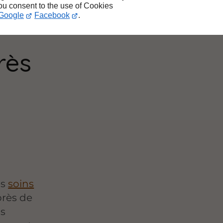
ge
you consent to the use of Cookies
Google
Facebook
.
rès
es
soins
près de
us