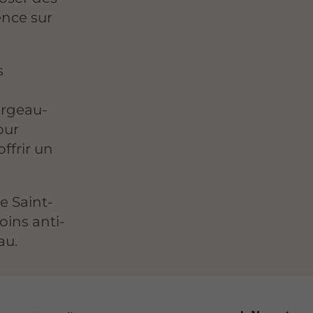
ence sur
s
argeau-
our
ffrir un
e Saint-
oins anti-
au.