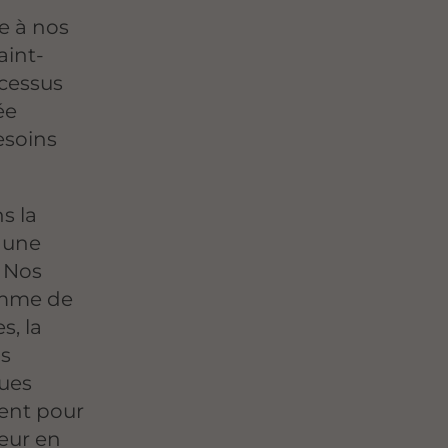
e à nos
aint-
cessus
ée
esoins
s la
, une
. Nos
amme de
s, la
us
ques
ent pour
neur en