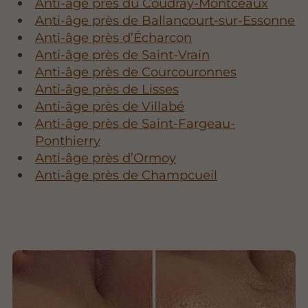
Anti-âge près du Coudray-Montceaux
Anti-âge près de Ballancourt-sur-Essonne
Anti-âge près d’Écharcon
Anti-âge près de Saint-Vrain
Anti-âge près de Courcouronnes
Anti-âge près de Lisses
Anti-âge près de Villabé
Anti-âge près de Saint-Fargeau-
Ponthierry
Anti-âge près d’Ormoy
Anti-âge près de Champcueil